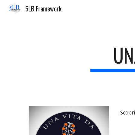
5LB Framework
Sk
UN
Scopri