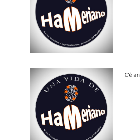
C’è an