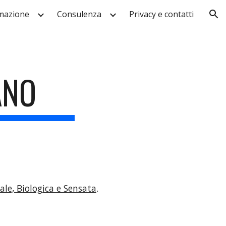
mazione
Consulenza
Privacy e contatti
ion
ANO
iale, Biologica e Sensata
. 