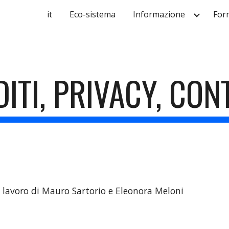
it
Eco-sistema
Informazione
For
ip to main content
Skip to navigat
ITI, PRIVACY, CON
l lavoro di Mauro Sartorio e Eleonora Meloni